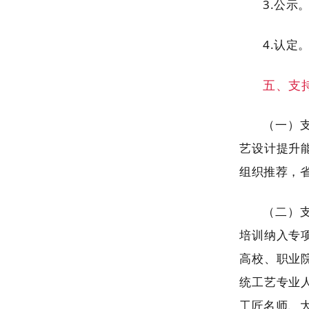
3.公示
4.认定
五、支
（一）
艺设计提升
组织推荐，
（二）
培训纳入专
高校、职业
统工艺专业
工匠名师、