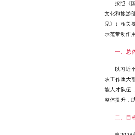
按照《
文化和旅游部
见》）相关
示范带动作
一、总
以习近
农工作重大
能人才队伍
整体提升，
二、目
自202