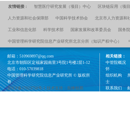
友情链接 :
智慧医疗研究发展（项目）中心
区块链应用（项
人力资源和社会保障部
中国科学技术协会
北京市人力资源和
工业和信息化部
科学技术部
国家发展和改革委员会
国务
中国管理科学研究院信息产业研究所北京分所（知识产权中心）
邮箱：510969897@qq.com
相关链接：
北京市朝阳区定福家园南里3号院1号楼2层1-12
中管院概况
电话：010-57039818
怀
中国管理科学研究院信息产业研究所 © 版权所
组织机构
有
士
京ICP备17023758号-1
技术支持：先锋创易
联系我们